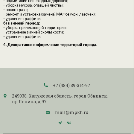
- подметание пешеходных дорожек;
- уборка мусора, опавшей листвы;
- покос травы;
- ремонт и установка (замена) МАФов (урн, лавочек);
- удаление граффити.
б) в зимний период:
- уборка прилегающей территории;
- устранение зимней скользкости;
- удаление граффити.
4. Декоративное оформление территорий города.
+7 (484) 39-314-97
249038, Калужская область, город Обнинск,
пр.Ленина, д.97
mail@mpkh.ru