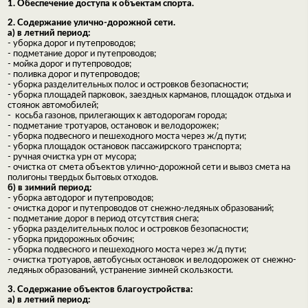
1. Обеспечение доступа к объектам спорта.
2. Содержание улично-дорожной сети.
а) в летний период:
- уборка дорог и путепроводов;
- подметание дорог и путепроводов;
- мойка дорог и путепроводов;
- поливка дорог и путепроводов;
- уборка разделительных полос и островков безопасности;
- уборка площадей парковок, заездных карманов, площадок отдыха и
стоянок автомобилей;
- косьба газонов, прилегающих к автодорогам города;
- подметание тротуаров, остановок и велодорожек;
- уборка подвесного и пешеходного моста через ж/д пути;
- уборка площадок остановок пассажирского транспорта;
- ручная очистка урн от мусора;
- очистка от смета объектов улично-дорожной сети и вывоз смета на
полигоны твердых бытовых отходов.
б) в зимний период:
- уборка автодорог и путепроводов;
- очистка дорог и путепроводов от снежно-ледяных образований;
- подметание дорог в период отсутствия снега;
- уборка разделительных полос и островков безопасности;
- уборка придорожных обочин;
- уборка подвесного и пешеходного моста через ж/д пути;
- очистка тротуаров, автобусных остановок и велодорожек от снежно-
ледяных образований, устранение зимней скользкости.
3. Содержание объектов благоустройства:
а) в летний период: